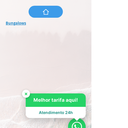
Bungalows
×
Melhor tarifa aqui!
Atendimento 24h