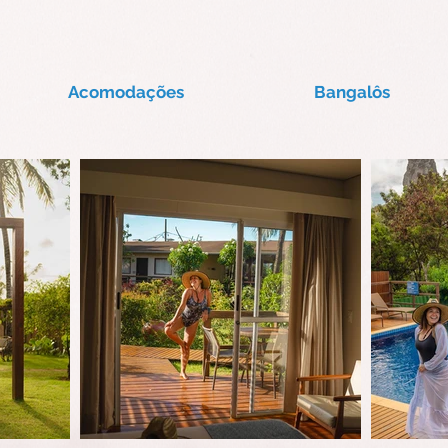
Acomodações
Bangalôs